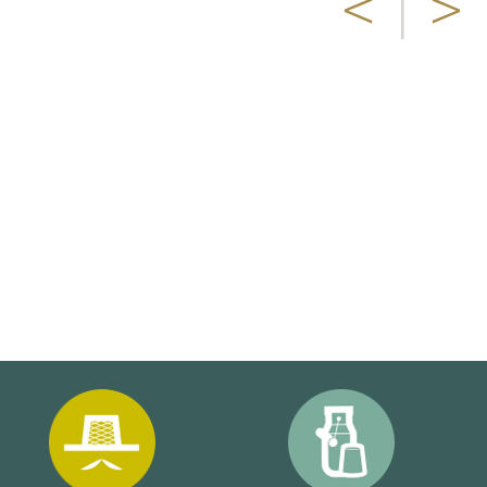
<
|
>