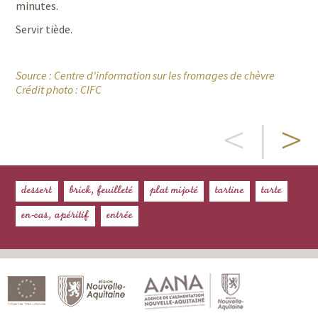
minutes.
Servir tiède.
Source :
Centre d'information sur les fromages de chèvre
Crédit photo : CIFC
<
|
>
dessert
brick, feuilleté
plat mijoté
tartine
tarte
en-cas, apéritif
entrée