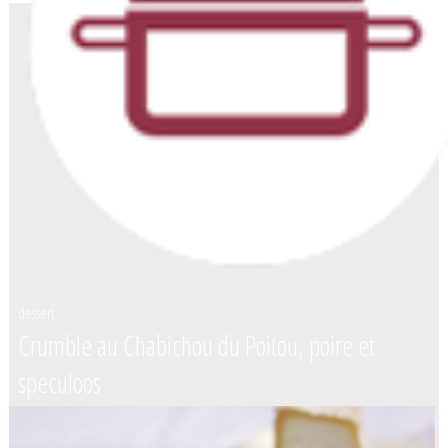
dessert
Crumble au Chabichou du Poitou, poire et
speculoos