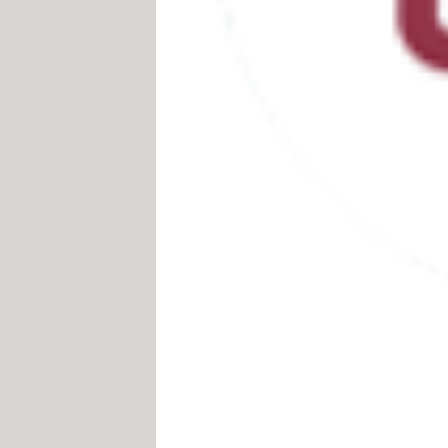
brick, feuilleté
Petits balluchons de Chabicho