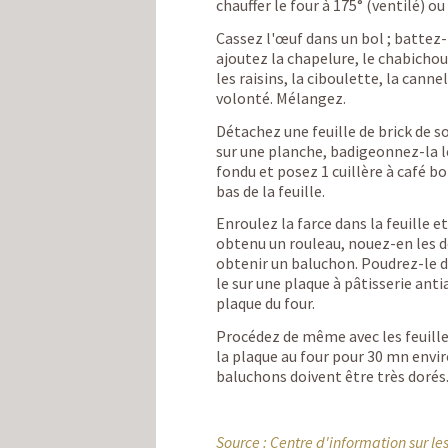
chauffer le four à 175° (ventilé) o
Cassez l'œuf dans un bol ; battez-
ajoutez la chapelure, le chabichou
les raisins, la ciboulette, la canne
volonté. Mélangez.
Détachez une feuille de brick de s
sur une planche, badigeonnez-la 
fondu et posez 1 cuillère à café b
bas de la feuille.
Enroulez la farce dans la feuille e
obtenu un rouleau, nouez-en les 
obtenir un baluchon. Poudrez-le d
le sur une plaque à pâtisserie anti
plaque du four.
Procédez de même avec les feuille
la plaque au four pour 30 mn enviro
baluchons doivent être très dorés
Source :
Centre d'information sur l