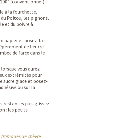
u 200° (conventionnel).
le à la fourchette,
 du Poitou, les pignons,
lle et du poivre à
on papier et posez-la
légèrement de beurre
ombée de farce dans le
t lorsque vous aurez
deux extrémités pour
e sucre glace et posez-
adhésive ou sur la
s restantes puis glissez
n : les petits
.
es fromages de chèvre